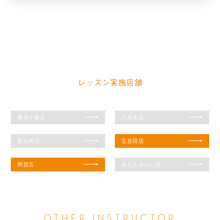
KAORI
Aerobic Exercise
Functional
レッスン実施店舗
麻布十番店
六本木店
恵比寿店
五反田店
用賀店
みなとみらい店
OTHER INSTRUCTOR