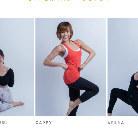
GI
CAPPY
ARENA