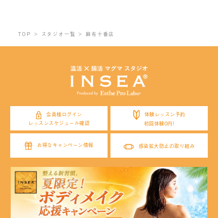
TOP
スタジオ一覧
麻布十番店
体験レッスン予約
会員様ログイン
レッスンスケジュール確認
初回体験0円!
お得なキャンペーン情報
感染拡大防止の取り組み