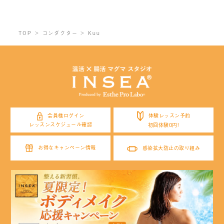
TOP
コンダクター
Kuu
体験レッスン予約
会員様ログイン
レッスンスケジュール確認
初回体験0円!
お得なキャンペーン情報
感染拡大防止の取り組み