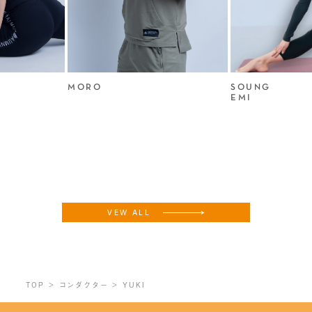
MORO
SOUNG
EMI
VEW ALL
TOP
コンダクター
YUKI