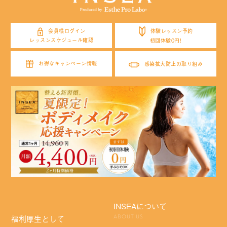
体験レッスン予約
会員様ログイン
レッスンスケジュール確認
初回体験0円!
お得なキャンペーン情報
感染拡大防止の取り組み
INSEAについて
福利厚生として
ABOUT US