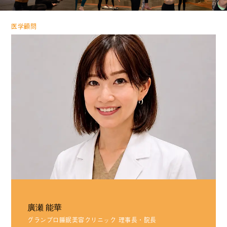
ADVISER
医学顧問
廣瀬 能華
グランプロ睡眠美容クリニック 理事長・院長