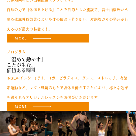
自然の力で「体温を上げる」ことを目的とした施設で、
富士山溶岩から
出る遠赤外線効果により身体の体温上昇を促し、
皮脂腺からの発汗が行
えるのが最大の特徴です。
MORE
PROGRAM
プログラム
「
温
め
て
動
か
す
」
こ
と
が
生
む
、
価
値
あ
る
時
間
INSEA(インシー)では、ヨガ、ピラティス、ダンス、ストレッチ、有酸
素運動など、マグマ環境のもとで身体を動かすことにより、様々な効果
を得られるオリジナルレッスンをお選びいただけます。
MORE