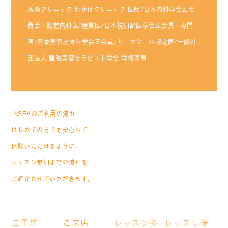
廣瀬クリニック わかばクリニック 医師/日本内科学会正会
員会・認定内科医/産業医/日本抗加齢医学会正会員・専門
医/日本美容皮膚科学会正会員/サーマクール認定医/一般社
団法人 睡眠美容セラピスト学会 学術理事
HOW TO USE
INSEAのご利用の流れ
はじめての方でも安心して
体験いただけるように
レッスン参加までの流れを
ご紹介させていただきます。
STEP
STEP
STEP
STEP
01
02
03
04
ご予約
ご来店
レッスン参
レッスン後