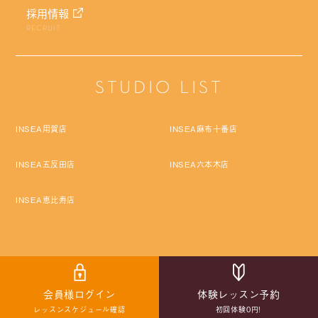
採用情報
RECRUIT
STUDIO LIST
INSEA用賀店
INSEA麻布十番店
INSEA五反田店
INSEA六本木店
INSEA恵比寿店
Copyright © Pro Labo Holdings Co.,Ltd. All rights reserved.
会員様ログイン
体験レッスン予約
レッスンスケジュール確認
初回体験0円!