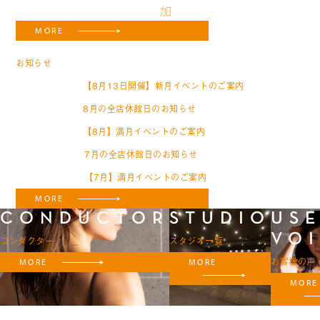
加
MORE
NEWS
お知らせ
【8月13日開催】新月イベントのご案内
2026.07.24
8月の全店休館日のお知らせ
2026.07.24
【8月】満月イベントのご案内
2026.07.24
7月の全店休館日のお知らせ
2026.06.24
【7月】満月イベントのご案内
2026.06.24
MORE
CONDUCTOR
STUDIO
US
VO
コンダクター
スタジオ一覧
お客様の声
MORE
MORE
MORE