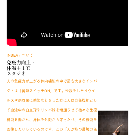
ABOUT US
INSEAについて
免
疫
力
向
上
・
体
温
＋
１
℃
ス
タ
ジ
オ
人の免疫力が上がる体内機能の中で最も大きなインパ
クトは「発熱スイッチON」です。
怪我をしたりウイ
ルスや病原菌に感染などをした時に人は自衛機能とし
て血液中の白血球やリンパ球を増加させて様々な免疫
機能を働かせ、身体を外敵から守ったり、その機能を
回復したりしているのです。
この「人が持つ最強の免