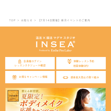
TOP
お知らせ
【7月14日開催】新月イベントのご案内
体験レッスン予約
会員様ログイン
レッスンスケジュール確認
初回体験0円!
お得なキャンペーン情報
感染拡大防止の取り組み