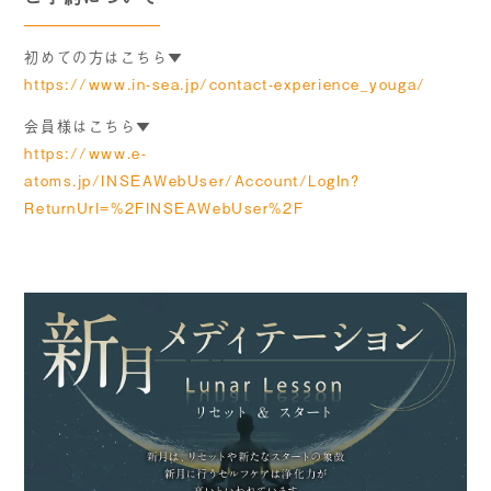
初めての方はこちら▼
https://www.in-sea.jp/contact-experience_youga/
会員様はこちら▼
https://www.e-
atoms.jp/INSEAWebUser/Account/LogIn?
ReturnUrl=%2FINSEAWebUser%2F