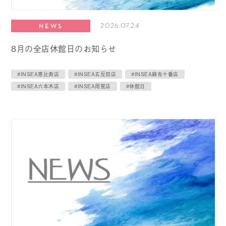
2026.07.24
NEWS
8月の全店休館日のお知らせ
#INSEA恵比寿店
#INSEA五反田店
#INSEA麻布十番店
#INSEA六本木店
#INSEA用賀店
#休館日