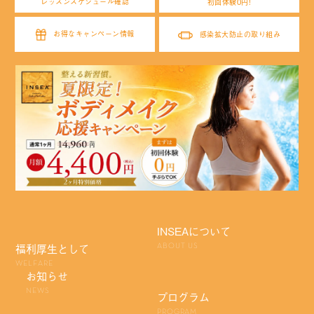
レッスンスケジュール確認
初回体験0円!
お得なキャンペーン情報
感染拡大防止の取り組み
INSEAについて
福利厚生として
ABOUT US
WELFARE
お知らせ
NEWS
プログラム
PROGRAM