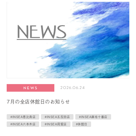
2026.06.24
NEWS
7月の全店休館日のお知らせ
#INSEA恵比寿店
#INSEA五反田店
#INSEA麻布十番店
#INSEA六本木店
#INSEA用賀店
#休館日