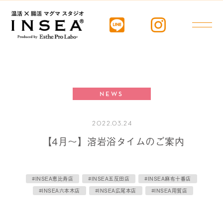
NEWS
2022.03.24
【4月～】溶岩浴タイムのご案内
#INSEA恵比寿店
#INSEA五反田店
#INSEA麻布十番店
#INSEA六本木店
#INSEA広尾本店
#INSEA用賀店