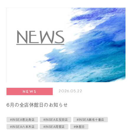
2026.05.22
NEWS
6月の全店休館日のお知らせ
#INSEA恵比寿店
#INSEA五反田店
#INSEA麻布十番店
#INSEA六本木店
#INSEA用賀店
#休館日