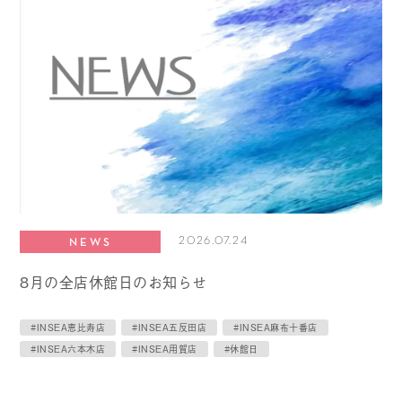
2026.07.24
NEWS
8月の全店休館日のお知らせ
#INSEA恵比寿店
#INSEA五反田店
#INSEA麻布十番店
#INSEA六本木店
#INSEA用賀店
#休館日