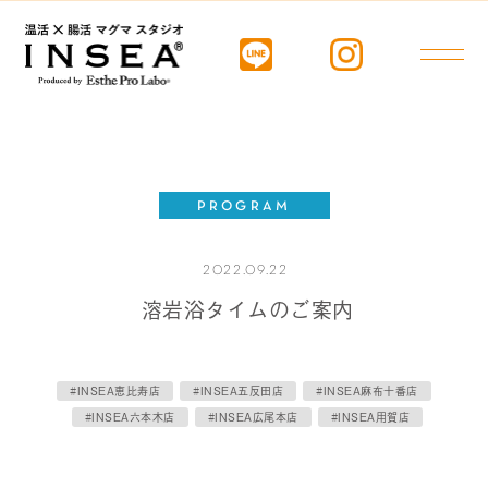
PROGRAM
2022.09.22
溶岩浴タイムのご案内
#INSEA恵比寿店
#INSEA五反田店
#INSEA麻布十番店
#INSEA六本木店
#INSEA広尾本店
#INSEA用賀店