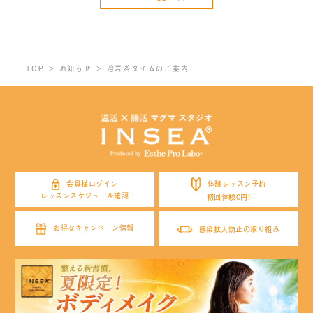
TOP
お知らせ
溶岩浴タイムのご案内
体験レッスン予約
会員様ログイン
レッスンスケジュール確認
初回体験0円!
お得なキャンペーン情報
感染拡大防止の取り組み