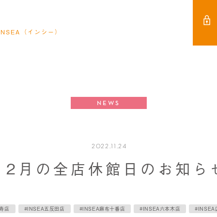
NSEA（インシー）
NEWS
2022.11.24
12月の全店休館日のお知ら
比寿店
#INSEA五反田店
#INSEA麻布十番店
#INSEA六本木店
#INSE