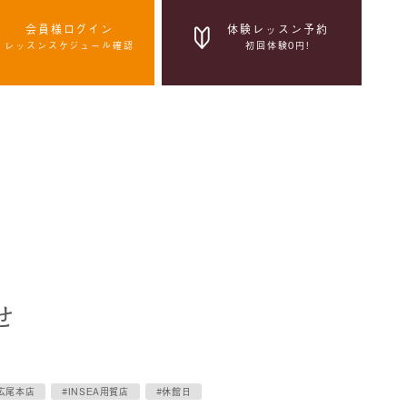
会員様ログイン
体験レッスン予約
レッスンスケジュール確認
初回体験0円!
体験レッスン予約
初回体験0円!
感染症拡大防止の取組み
せ
A広尾本店
#INSEA用賀店
#休館日