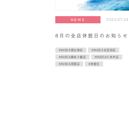
2026.07.24
NEWS
8月の全店休館日のお知らせ
#INSEA恵比寿店
#INSEA五反田店
#INSEA麻布十番店
#INSEA六本木店
#INSEA用賀店
#休館日