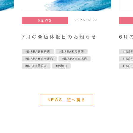
2026.06.24
NEWS
7月の全店休館日のお知らせ
6月
#INSEA恵比寿店
#INSEA五反田店
#INS
#INSEA麻布十番店
#INSEA六本木店
#INS
#INSEA用賀店
#休館日
#INS
NEWS一覧へ戻る