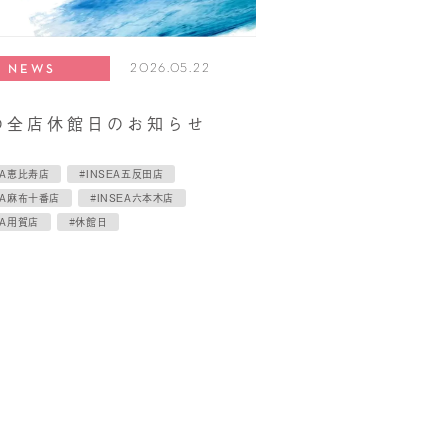
2026.05.22
NEWS
の全店休館日のお知らせ
EA恵比寿店
#INSEA五反田店
EA麻布十番店
#INSEA六本木店
EA用賀店
#休館日