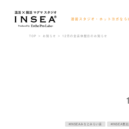
溶岩スタジオ・ホットヨガならI
会員様ログイン
レッスンスケジュール確認
TOP
お知らせ
12月の全店休館日のお知らせ
お得なキャンペーン情報
#INSEAみなとみらい店
#INSEA恵