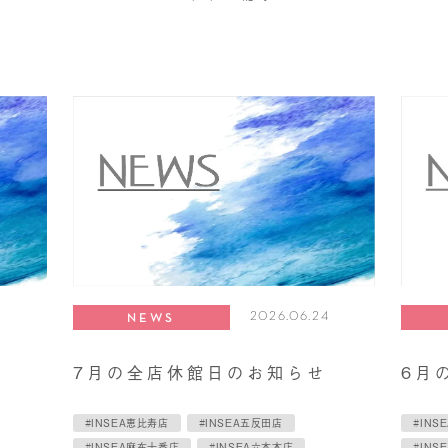
2026.06.24
NEWS
7月の全店休館日のお知らせ
6月
#INSEA恵比寿店
#INSEA五反田店
#INS
#INSEA麻布十番店
#INSEA六本木店
#INS