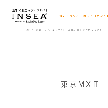
溶岩スタジオ・ホットヨガならI
会員様ログイン
レッスンスケジュール確認
TOP
お知らせ
東京MXⅡ「美腸大学」にプロラボのサー
お得なキャンペーン情報
東京MXⅡ