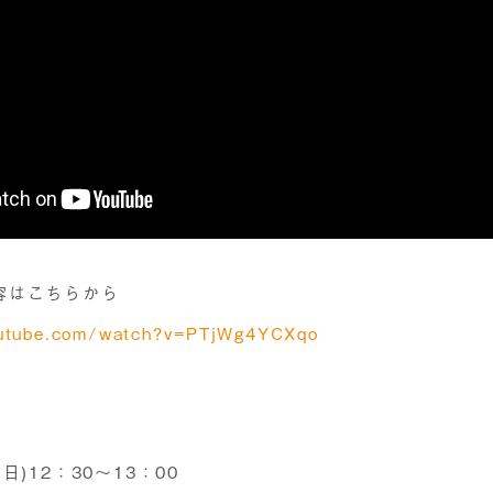
容はこちらから
outube.com/watch?v=PTjWg4YCXqo
日)12：30～13：00