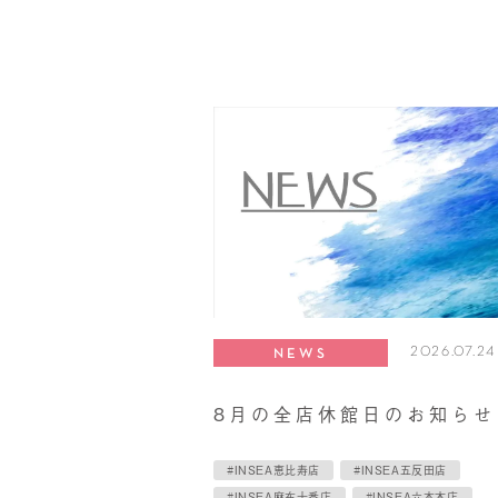
2026.07.24
NEWS
8月の全店休館日のお知らせ
#INSEA恵比寿店
#INSEA五反田店
#INSEA麻布十番店
#INSEA六本木店