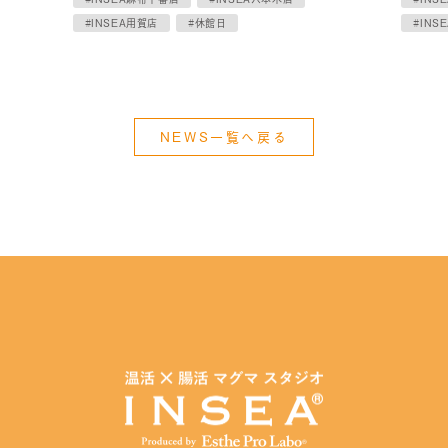
#INSEA用賀店
#休館日
#INS
NEWS一覧へ戻る