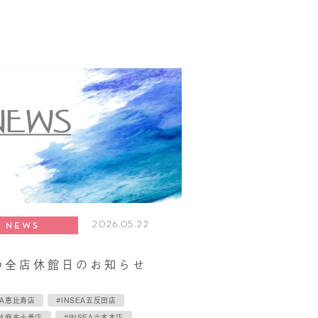
2026.05.22
NEWS
の全店休館日のお知らせ
EA恵比寿店
#INSEA五反田店
EA麻布十番店
#INSEA六本木店