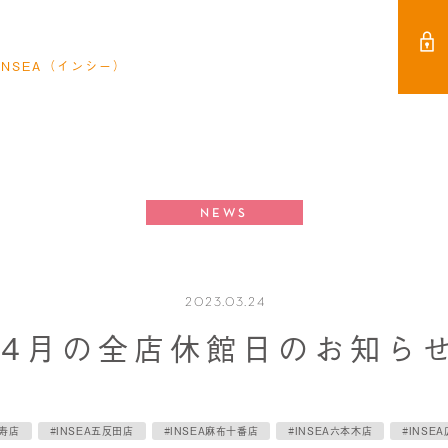
NSEA（インシー）
NEWS
2023.03.24
4月の全店休館日のお知ら
比寿店
#INSEA五反田店
#INSEA麻布十番店
#INSEA六本木店
#INSE