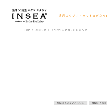
溶岩スタジオ・ホットヨガならI
会員様ログイン
レッスンスケジュール確認
TOP
お知らせ
4月の全店休館日のお知らせ
お得なキャンペーン情報
#INSEAみなとみらい店
#INSEA恵