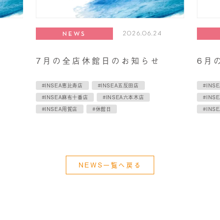
2026.06.24
NEWS
7月の全店休館日のお知らせ
6月
#INSEA恵比寿店
#INSEA五反田店
#INS
#INSEA麻布十番店
#INSEA六本木店
#INS
#INSEA用賀店
#休館日
#INS
NEWS一覧へ戻る