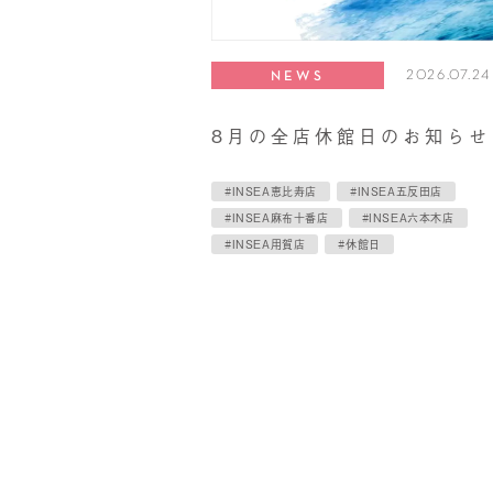
2026.07.24
NEWS
8月の全店休館日のお知らせ
#INSEA恵比寿店
#INSEA五反田店
#INSEA麻布十番店
#INSEA六本木店
#INSEA用賀店
#休館日