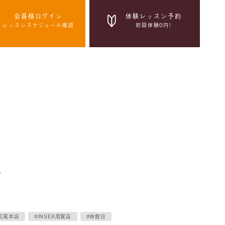
会員様ログイン
体験レッスン予約
レッスンスケジュール確認
初回体験0円!
体験レッスン予約
初回体験0円!
感染症拡大防止の取組み
せ
A広尾本店
#INSEA用賀店
#休館日