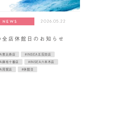
2026.05.22
NEWS
の全店休館日のお知らせ
EA恵比寿店
#INSEA五反田店
EA麻布十番店
#INSEA六本木店
EA用賀店
#休館日