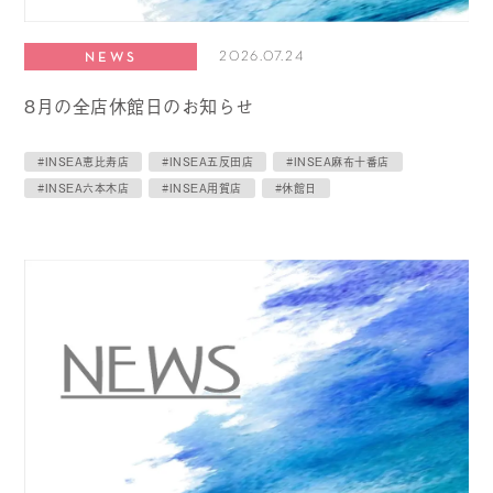
2026.07.24
NEWS
8月の全店休館日のお知らせ
#INSEA恵比寿店
#INSEA五反田店
#INSEA麻布十番店
#INSEA六本木店
#INSEA用賀店
#休館日