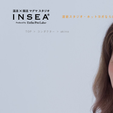
溶岩スタジオ・ホットヨガならI
会員様ログイン
レッスンスケジュール確認
TOP
コンダクター
akino
お得なキャンペーン情報