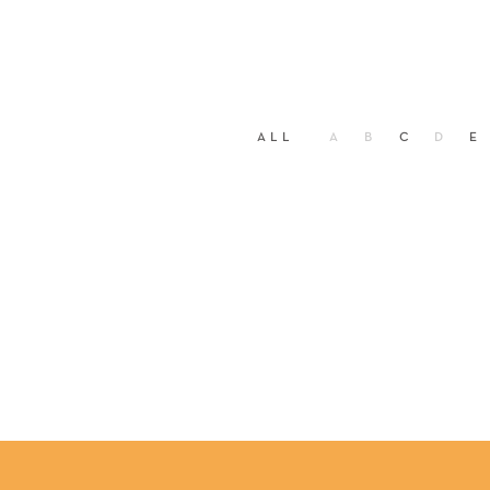
ALL
A
B
C
D
E