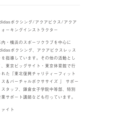
adidasボクシング/アクアビクス/アクア
ウォーキングインストラクター
都内・横浜のスポーツクラブを中心に
adidasボクシング、アクアビクスレッス
ンを指導しています。その他の活動とし
て、東京ビッグサイト・東京体育館で行
われた「東北復興チャリティーフィット
ネス＆バーチャルボクササイズ 」 サポー
トスタッフ、鎌倉女子学院中等部、特別
授業サポート講師なども行っています。
ファイト