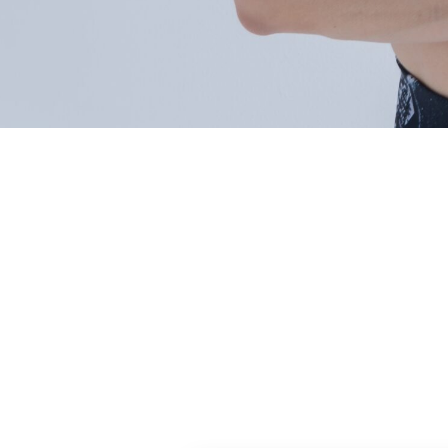
AKINO
Aerobic Exercise