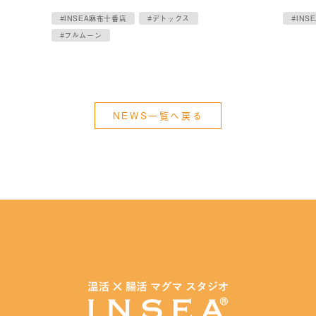
#INSEA麻布十番店
#デトックス
#INS
#フルムーン
NEWS一覧へ戻る