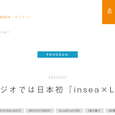
NSEA（インシー）
lls』!
PROGRAM
2021.07.01
オでは日本初『insea×Les
BODYBALANCE
#BODYCOMBAT
#LesMillsCORE
#萩元陽介
#谷