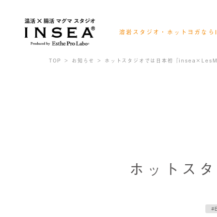
溶岩スタジオ・ホットヨガならI
会員様ログイン
レッスンスケジュール確認
TOP
お知らせ
ホットスタジオでは日本初『insea×LesMi
お得なキャンペーン情報
ホットスタジ
#