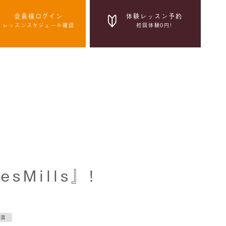
会員様ログイン
体験レッスン予約
レッスンスケジュール確認
初回体験0円!
体験レッスン予約
初回体験0円!
感染症拡大防止の取組み
Mills』!
顕真