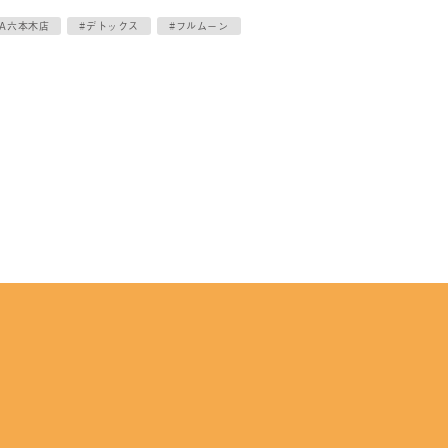
EA六本木店
#デトックス
#フルムーン