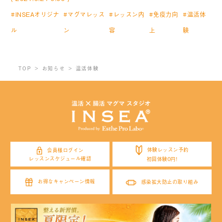
#INSEAオリジナ
#マグマレッス
#レッスン内
#免疫力向
#温活体
ル
ン
容
上
験
MORE
MORE
TOP
お知らせ
温活体験
体験レッスン予約
会員様ログイン
レッスンスケジュール確認
初回体験0円!
お得なキャンペーン情報
感染拡大防止の取り組み