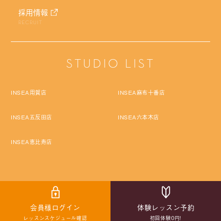
採用情報
RECRUIT
STUDIO LIST
INSEA用賀店
INSEA麻布十番店
INSEA五反田店
INSEA六本木店
INSEA恵比寿店
Copyright © Pro Labo Holdings Co.,Ltd. All rights reserved.
会員様ログイン
体験レッスン予約
レッスンスケジュール確認
初回体験0円!