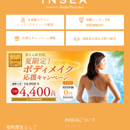
体験レッスン予約
会員様ログイン
レッスンスケジュール確認
初回体験0円!
お得なキャンペーン情報
感染拡大防止の取り組み
INSEAについて
福利厚生として
ABOUT US