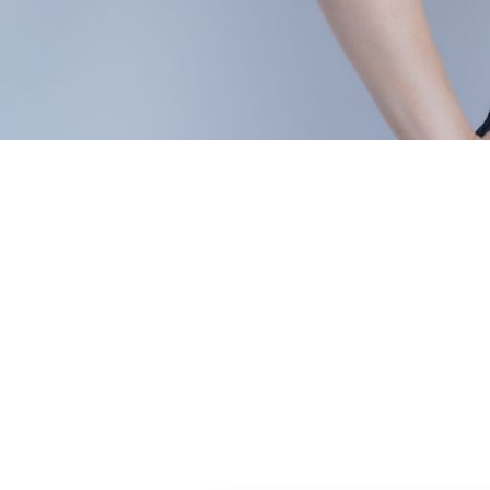
TAKAKO
Yoga
Aerobic Exercise
Functional
Maintenance