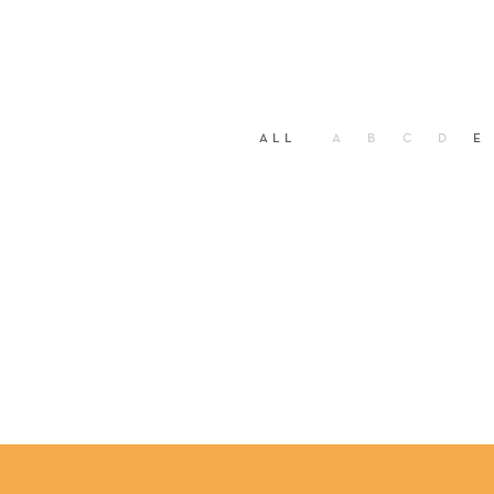
ALL
A
B
C
D
E