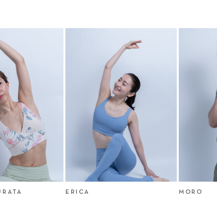
TA
ERICA
MORO