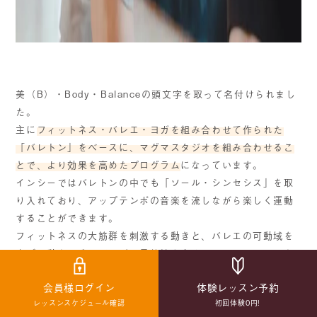
美（B）・Body・Balanceの頭文字を取って名付けられまし
た。
主に
フィットネス・バレエ・ヨガを組み合わせて作られた
「バレトン」をベースに、マグマスタジオを組み合わせるこ
とで、より効果を高めたプログラム
になっています。
インシーではバレトンの中でも「ソール・シンセシス」を取
り入れており、アップテンポの音楽を流しながら楽しく運動
することができます。
フィットネスの大筋群を刺激する動きと、バレエの可動域を
広げる動き、そしてヨガの柔軟性を高めつつリラックスでき
る動きを組み合わせ、美しくバランスの取れた全身を目指せ
会員様ログイン
体験レッスン予約
ます。
レッスンスケジュール確認
初回体験0円!