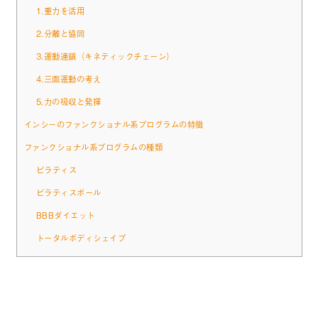
1.重力を活用
2.分離と協同
3.運動連鎖（キネティックチェーン）
4.三面運動の考え
5.力の吸収と発揮
インシーのファンクショナル系プログラムの特徴
ファンクショナル系プログラムの種類
ピラティス
ピラティスボール
BBBダイエット
トータルボディシェイプ