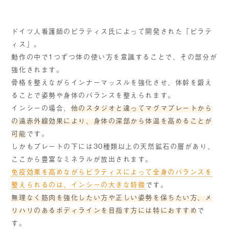
ドイツ人看護師のピラティス氏によって開発された「ピラテ
ィス」。
動作の中で1つずつ体の使い方を意識することで、その部分が
強化されます。
骨格を整えながらインナーマッスルを強化させ、体幹を鍛え
ることで姿勢や身体のバランスを整えられます。
インシーの場合、
他のスタジオと違ってマグマプレートから
の遠赤外線効果により、身体の深部から体温を高めることが
可能
です。
しかもプレートの下には30種類以上の天然鉱石の層があり、
ここから豊富なミネラルが放出されます。
免疫効果を高めながらピラティスによって全身のバランスを
整えられるのは、インシーの大きな特徴
です。
無理なく筋肉を強化したい方や正しい姿勢を保ちたい方、メ
リハリのあるボディラインを目指す方には特におすすめ
で
す。