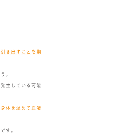
を引き出すことを期
ょう。
が発生している可能
ら身体を温めて血液
。
のです。