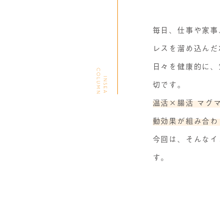
毎日、仕事や家事
レスを溜め込んだ
日々を健康的に、
C
N
I
N
S
E
A
O
L
U
M
切です。
温活×腸活 マグ
動効果が組み合わ
今回は、そんなイ
す。