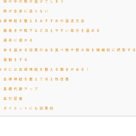
体の中の熱が逃げてしまう
熱が全身に巡らない
自律神経を整えるおすすめの温活方法
腹巻きや靴下など冷えやすい部分を温める
湯舟に浸かる
体を温める効果のある食べ物や飲み物を積極的に摂取す
運動をする
ヨガには自律神経を整える働きがある！
自律神経を整えて冷え性改善
基礎代謝アップ
血行促進
ダイエットにも効果的