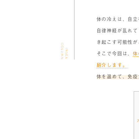
体の冷えは、自立
自律神経が乱れて
き起こす可能性が
C
N
I
N
S
E
A
O
L
U
M
そこで今回は、
体
紹介します。
体を温めて、免疫