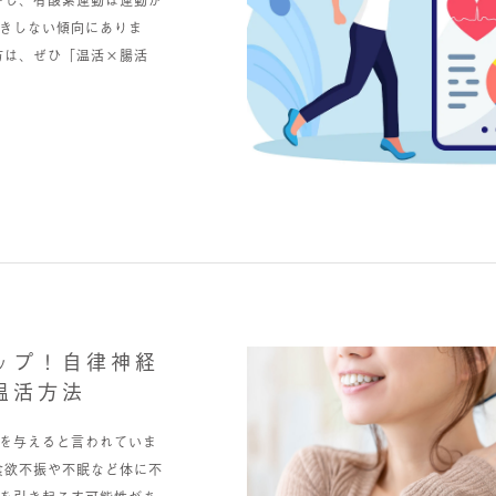
かし、有酸素運動は運動が
きしない傾向にありま
方は、ぜひ「温活×腸活
ップ！自律神経
温活方法
を与えると言われていま
食欲不振や不眠など体に不