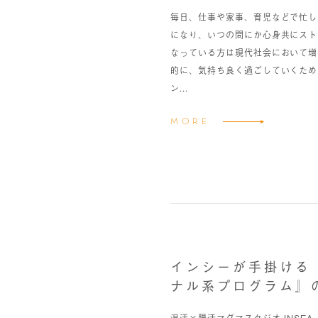
毎日、仕事や家事、育児などで忙し
になり、いつの間にか心身共にスト
なっている方は現代社会において増
的に、気持ち良く過ごしていくため
ン...
MORE
インシーが手掛ける
ナル系プログラム』
温活×腸活マグマスタジオ INSE