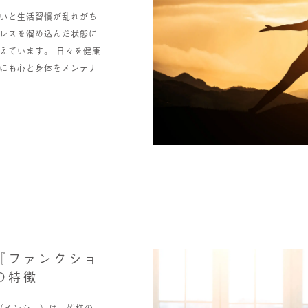
いと生活習慣が乱れがち
レスを溜め込んだ状態に
えています。 日々を健康
にも心と身体をメンテナ
『ファンクショ
の特徴
A（インシー）は、皆様の