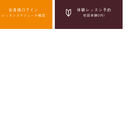
会員様ログイン
体験レッスン予約
レッスンスケジュール確認
初回体験0円!
体験レッスン予約
初回体験0円!
感染症拡大防止の取組み