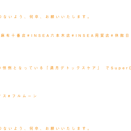
のないよう、何卒、お願いいたします。
EA麻布十番店
#INSEA六本木店
#INSEA用賀店
#休館日
の恒例となっている「満月デトックスケア」 でSuper
クス
#フルムーン
のないよう、何卒、お願いいたします。