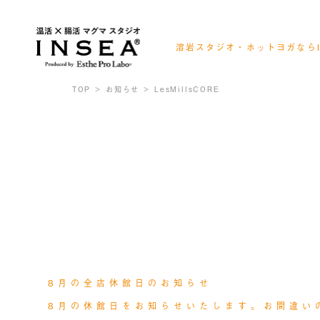
溶岩スタジオ・ホットヨガならI
会員様ログイン
レッスンスケジュール確認
TOP
お知らせ
LesMillsCORE
お得なキャンペーン情報
NEWS
PROGRAM
MED
NEWS
2026.07.24
8月の全店休館日のお知らせ
8月の休館日をお知らせいたします。お間違い